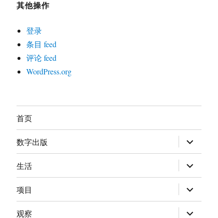
其他操作
登录
条目 feed
评论 feed
WordPress.org
首页
展
数字出版
开
子
菜
展
生活
单
开
子
菜
展
项目
单
开
子
菜
展
观察
单