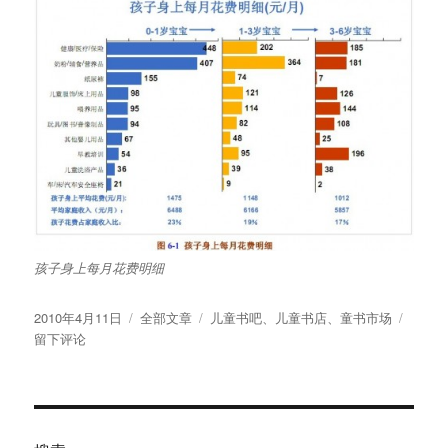
孩子身上每月花费明细
发
分
标
于
2010年4月11日
全部文章
儿童书吧
、
儿童书店
、
童书市场
布
类
签
儿
留下评论
于
童
书
店
多
关