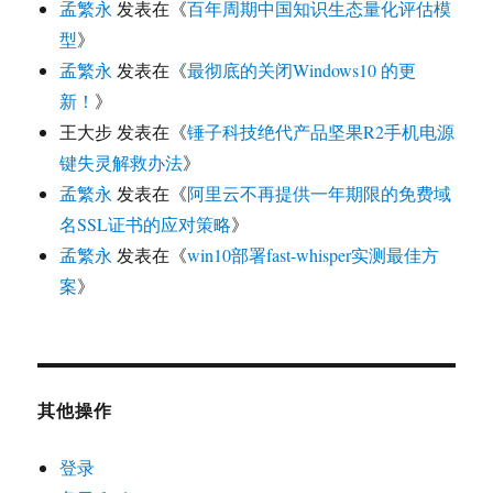
孟繁永
发表在《
百年周期中国知识生态量化评估模
型
》
孟繁永
发表在《
最彻底的关闭Windows10 的更
新！
》
王大步
发表在《
锤子科技绝代产品坚果R2手机电源
键失灵解救办法
》
孟繁永
发表在《
阿里云不再提供一年期限的免费域
名SSL证书的应对策略
》
孟繁永
发表在《
win10部署fast-whisper实测最佳方
案
》
其他操作
登录