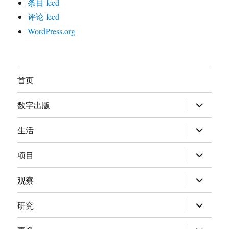
条目 feed
评论 feed
WordPress.org
首页
展
数字出版
开
子
菜
展
生活
单
开
子
菜
展
项目
单
开
子
菜
展
观察
单
开
子
菜
展
研究
单
开
子
菜
展