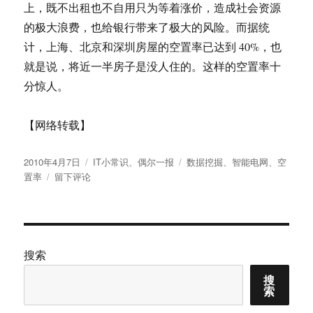
上，既不出租也不自用只为等着涨价，造成社会资源
的极大浪费，也给银行带来了极大的风险。而据统
计，上海、北京和深圳房屋的空置率已达到 40%，也
就是说，将近一半房子是没人住的。这样的空置率十
分惊人。
【网络转载】
发
分
标
2010年4月7日
IT小常识
、
偶尔一报
数据挖掘
、
智能电网
、
空
布
于
类
签
置率
留下评论
于
国
家
智
能
电
搜索
网
搜
建
索
设
显