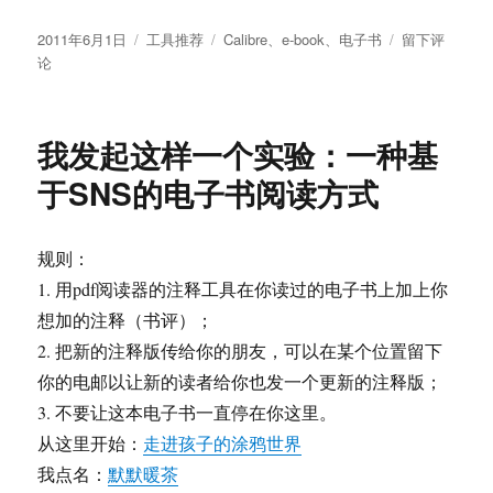
发
分
标
于
2011年6月1日
工具推荐
Calibre
、
e-book
、
电子书
留下评
布
类
签
学
论
于
术
工
具：
我发起这样一个实验：一种基
电
子
于SNS的电子书阅读方式
书
整
理
规则：
软
1. 用pdf阅读器的注释工具在你读过的电子书上加上你
件
Calibre
想加的注释（书评）；
2. 把新的注释版传给你的朋友，可以在某个位置留下
你的电邮以让新的读者给你也发一个更新的注释版；
3. 不要让这本电子书一直停在你这里。
从这里开始：
走进孩子的涂鸦世界
我点名：
默默暖茶