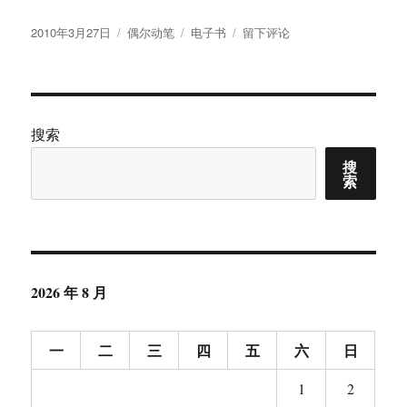
发
分
标
于
2010年3月27日
偶尔动笔
电子书
留下评论
布
类
签
我
于
发
起
这
样
搜索
一
搜
个
索
实
验：
一
种
基
于
2026 年 8 月
SNS
的
电
一
二
三
四
五
六
日
子
书
1
2
阅