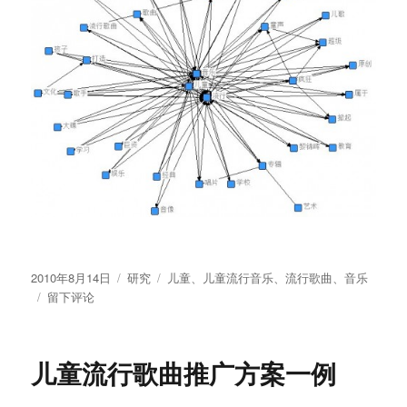
发
分
标
2010年8月14日
研究
儿童
、
儿童流行音乐
、
流行歌曲
、
音乐
布
于
类
签
留下评论
于
“儿
童
流
儿童流行歌曲推广方案一例
行
音