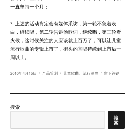
一直坚持一个月；
3. 上述的活动肯定会有媒体采访，第一轮不急着表
白，继续唱，第二轮告诉他歌词，继续唱，第三轮看
火候，这时候关注的人应该就上百万了，可以让儿童
流行歌曲的专辑上市了，街头的宣唱持续到上市后一
周以上。
发
分
标
于
2010年4月15日
产品策划
儿童歌曲
、
流行歌曲
留下评论
布
类
签
儿
于
童
流
行
歌
搜索
曲
搜
推
索
广
方