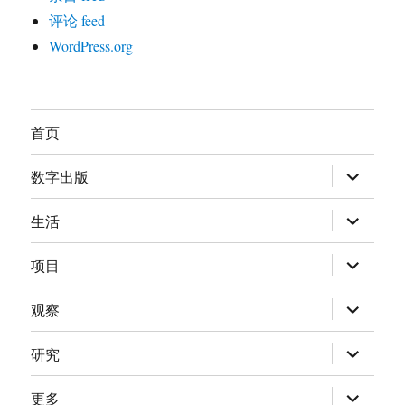
评论 feed
WordPress.org
首页
展
数字出版
开
子
菜
展
生活
单
开
子
菜
展
项目
单
开
子
菜
展
观察
单
开
子
菜
展
研究
单
开
子
菜
展
更多