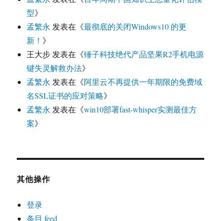
型
》
孟繁永
发表在《
最彻底的关闭Windows10 的更
新！
》
王大步
发表在《
锤子科技绝代产品坚果R2手机电源
键失灵解救办法
》
孟繁永
发表在《
阿里云不再提供一年期限的免费域
名SSL证书的应对策略
》
孟繁永
发表在《
win10部署fast-whisper实测最佳方
案
》
其他操作
登录
条目 feed