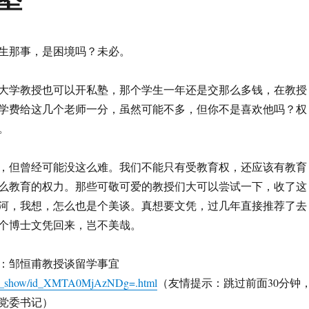
生那事，是困境吗？未必。
大学教授也可以开私塾，那个学生一年还是交那么多钱，在教授
学费给这几个老师一分，虽然可能不多，但你不是喜欢他吗？权
。
，但曾经可能没这么难。我们不能只有受教育权，还应该有教育
么教育的权力。那些可敬可爱的教授们大可以尝试一下，收了这
河，我想，怎么也是个美谈。真想要文凭，过几年直接推荐了去
个博士文凭回来，岂不美哉。
：邹恒甫教授谈留学事宜
m/v_show/id_XMTA0MjAzNDg=.html
（友情提示：跳过前面30分钟
党委书记）