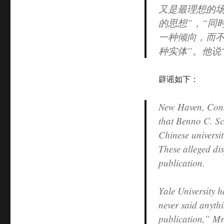
又是最理想的场
的思想”，“同
一种倾向，而
种实体”。他说
辟谣如下：
New Haven, Conn
that Benno C. Sch
Chinese universit
These alleged di
publication.
Yale University 
never said anyth
publication,” Mr