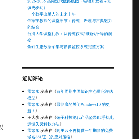
2026-2035 高频迭代版路线图（独狼开发者 + 知
识史驱动）
一个数字出版人的未来十年
竺家宁教授的课堂细节：传统、严谨与古典魅力
的结合
台湾大学课堂礼仪：从传统仪式到现代平等的演
变
鱼缸生态数据采集与影像监控系统完整方案
近期评论
孟繁永
发表在《
百年周期中国知识生态量化评估
模型
》
孟繁永
发表在《
最彻底的关闭Windows10 的更
新！
》
王大步
发表在《
锤子科技绝代产品坚果R2手机电
源键失灵解救办法
》
以
孟繁永
发表在《
阿里云不再提供一年期限的免费
域名SSL证书的应对策略
》