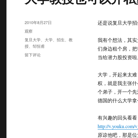
发
2010年8月27日
还是说复旦大学招
布
分
观察
于
类
标
复旦大学
、
大学
、
招生
、
教
我有个想法，其实
签
授
、
邹恒甫
们身边租个房，把
于
留下评论
当给潜力股投资啦
大
学
教
大学，开起来太难
授
权，就是我主张什
也
个弟子，开一个先
可
以
德国的什么大学拿
开
私
有兴趣的回头看看
塾
http://v.youku.co
原谅他吧，那是位