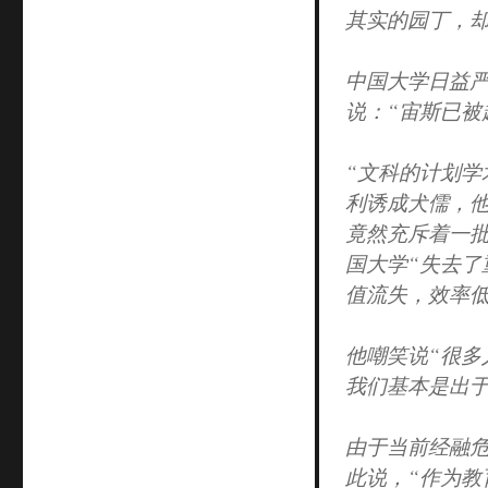
其实的园丁，却
中国大学日益严
说：“宙斯已被
“文科的计划
利诱成犬儒，
竟然充斥着一
国大学“失去了
值流失，效率低
他嘲笑说“很
我们基本是出于
由于当前经融
此说，“作为