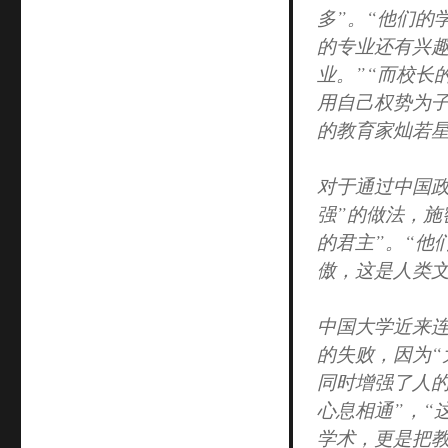
谎
多”。“他们的
言：
的专业还有兴
“耶
业。”“而校长
鲁
校
用自己权势为子
长:
的教育家灿若星
中
国
大
对于通过中国政
学
强”的做法，施
是
的君主”。“他
人
类
傲，这是人类文
史
上
中国大学近来连
最
大
的失败，因为
的
同时增强了人
笑
心息相通”，“
话”
学术，更是把