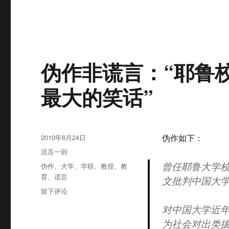
伪作非谎言：“耶鲁
最大的笑话”
发
2010年6月24日
伪作如下：
布
分
流言一则
于
类
曾任耶鲁大学校
标
伪作
、
大学
、
学联
、
教授
、
教
签
育
、
谎言
文批判中国大
于
留下评论
伪
对中国大学近年
作
为社会对出类
非