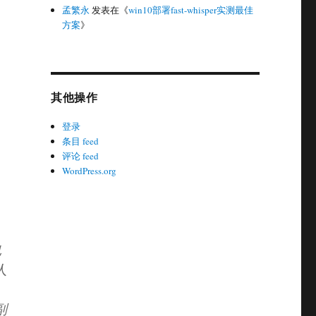
孟繁永
发表在《
win10部署fast-whisper实测最佳
方案
》
其他操作
登录
条目 feed
评论 feed
WordPress.org
也
人
副