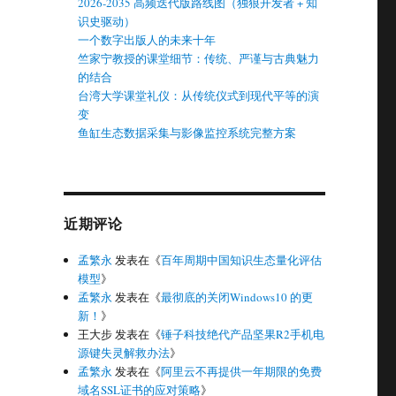
2026-2035 高频迭代版路线图（独狼开发者 + 知
识史驱动）
一个数字出版人的未来十年
竺家宁教授的课堂细节：传统、严谨与古典魅力
的结合
台湾大学课堂礼仪：从传统仪式到现代平等的演
变
鱼缸生态数据采集与影像监控系统完整方案
近期评论
孟繁永
发表在《
百年周期中国知识生态量化评估
模型
》
孟繁永
发表在《
最彻底的关闭Windows10 的更
新！
》
王大步
发表在《
锤子科技绝代产品坚果R2手机电
源键失灵解救办法
》
孟繁永
发表在《
阿里云不再提供一年期限的免费
域名SSL证书的应对策略
》