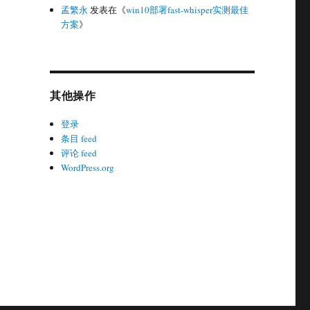
孟繁永
发表在《
win10部署fast-whisper实测最佳
方案
》
其他操作
登录
条目 feed
评论 feed
WordPress.org