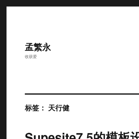
孟繁永
收获爱
标签：
天行健
Supesite7.5的