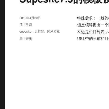
发
2010年4月20日
特殊需求：一般的
布
分
IT小常识
但是领导提出一个
于
类
标
supesite
、
天行健
、
网站模板
左边是栏目列表，
签
于
留下评论
URL中的当前栏目
Supesite7.5
的
模
板
设
计
与
自
定
义
URL
参
数