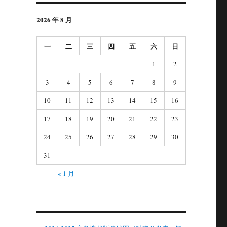
2026 年 8 月
一
二
三
四
五
六
日
，
1
2
te7.5的模板设计与自定义URL参数”
3
4
5
6
7
8
9
10
11
12
13
14
15
16
17
18
19
20
21
22
23
24
25
26
27
28
29
30
31
« 1 月