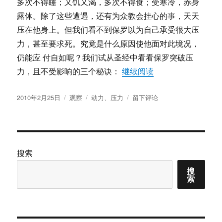
多次不得睡；又饥又渴，多次不得食；受寒冷，赤身
露体。除了这些遭遇，还有为众教会挂心的事，天天
压在他身上。但我们看不到保罗以为自己承受很大压
力，甚至要求死。究竟是什么原因使他面对此境况，
仍能应 付自如呢？我们试从圣经中看看保罗突破压
“压力是一个选择结
力，且不受影响的三个秘诀：
继续阅读
发
分
标
于
2010年2月25日
观察
动力
、
压力
留下评论
布
类
签
压
于
力
是
一
个
搜索
选
搜
择
索
结
果