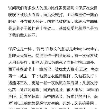
试问我们有多少人的压力比保罗更甚呢？保罗在众目
睽睽下被脱去衣裳，而后受鞭打。主耶稣被钉十架的
时候，外衣被人分开，内衣也被拈阄，这表示主耶稣
是赤着身子被挂在十字架上，基督所受的羞辱也是为
了我们世人的罪。
保罗也是一样，‘冒死’在原文的意思是dying everyday，
意即天天冒死。使徒行传十四章记载，有一次保罗被
人用石头打，那些人误以为他死了而把他拖出城外。
而哥林多后书十一章所记，被犹太人鞭 打五次，每次
四十，减去一下；被脱去衣服用棍打，又被石头打；
遇船坏三次，更是一昼一夜飘流在深海里；又屡次行
远路，遭江河危险、同族的危险、被人排斥、 城里的
危险、旷野的危险、海中的危险、假弟兄的危险。保
罗说以上的危险是经常发生的。此外，又劳碌受困，