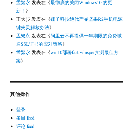
孟繁永
发表在《
最彻底的关闭Windows10 的更
新！
》
王大步
发表在《
锤子科技绝代产品坚果R2手机电源
键失灵解救办法
》
孟繁永
发表在《
阿里云不再提供一年期限的免费域
名SSL证书的应对策略
》
孟繁永
发表在《
win10部署fast-whisper实测最佳方
案
》
其他操作
登录
条目 feed
评论 feed