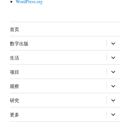
WordPress.org
首页
展
数字出版
开
子
菜
展
生活
单
开
子
菜
展
项目
单
开
子
菜
展
观察
单
开
子
菜
展
研究
单
开
子
菜
展
更多
单
开
子
菜