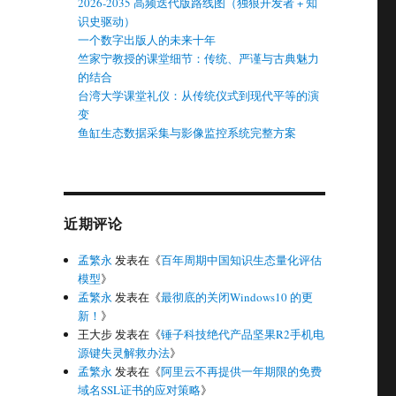
2026-2035 高频迭代版路线图（独狼开发者 + 知
识史驱动）
一个数字出版人的未来十年
竺家宁教授的课堂细节：传统、严谨与古典魅力
的结合
台湾大学课堂礼仪：从传统仪式到现代平等的演
变
鱼缸生态数据采集与影像监控系统完整方案
近期评论
孟繁永
发表在《
百年周期中国知识生态量化评估
模型
》
孟繁永
发表在《
最彻底的关闭Windows10 的更
新！
》
王大步
发表在《
锤子科技绝代产品坚果R2手机电
源键失灵解救办法
》
孟繁永
发表在《
阿里云不再提供一年期限的免费
域名SSL证书的应对策略
》