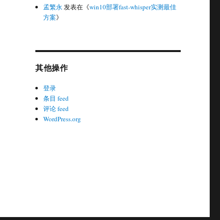
孟繁永
发表在《
win10部署fast-whisper实测最佳
方案
》
其他操作
登录
条目 feed
评论 feed
WordPress.org