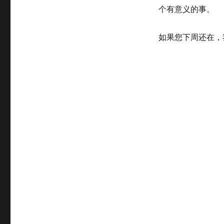
门
个有意义的事。
口
的
老
如果您下周还在，
者