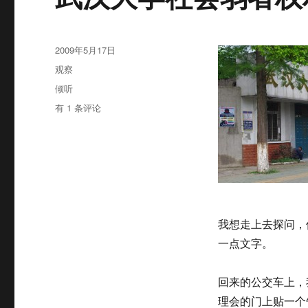
发
2009年5月17日
布
分
观察
于
类
标
倾听
签
武
有 1 条评论
汉
大
学
社
会
弱
者
权
我想走上去探问，
利
一点文字。
保
护
中
回来的公交车上，
心
理会的门上贴一个