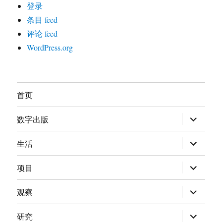
登录
条目 feed
评论 feed
WordPress.org
首页
展
数字出版
开
子
菜
展
生活
单
开
子
菜
展
项目
单
开
子
菜
展
观察
单
开
子
菜
展
研究
单
开