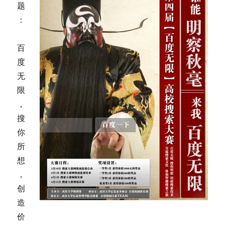
题
：
百
度
无
限
，
搜
你
所
想
，
创
造
价