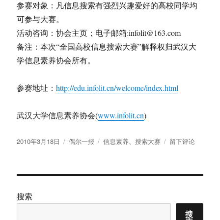
参赛对象：凡信息搜索有强烈兴趣爱好的高校同学均
可参与大赛。
活动咨询：协会主页；电子邮箱:infolit@163.com
备注：本次“全国高校信息搜索大赛”解释权归武汉大
学信息素养协会所有。
参赛地址：
http://edu.infolit.cn/welcome/index.html
武汉大学信息素养协会(
www.infolit.cn
)
发
分
标
于
2010年3月18日
偶尔一报
信息素养
、
搜索大赛
留下评论
布
类
签
第
于
四
届
百
度
搜索
无
搜
限