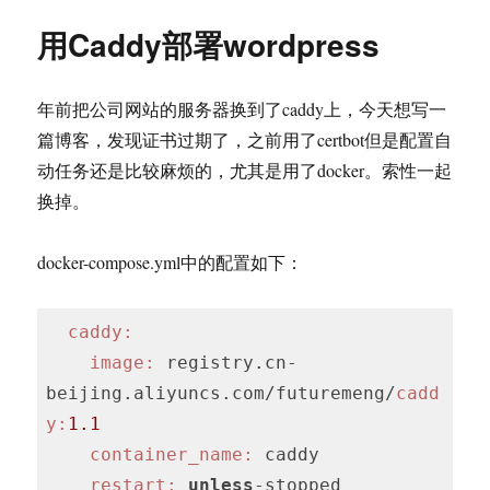
目
用Caddy部署wordpress
前
最
好
年前把公司网站的服务器换到了caddy上，今天想写一
用
的
篇博客，发现证书过期了，之前用了certbot但是配置自
語
动任务还是比较麻烦的，尤其是用了docker。索性一起
音
换掉。
轉
文
字
docker-compose.yml中的配置如下：
方
案
依
caddy:
然
image:
 registry.cn-
是
aadnk/faster-
beijing.aliyuncs.com/futuremeng/
cadd
whisper-
y:
1.1
webui
container_name:
 caddy

restart:
unless
-stopped
