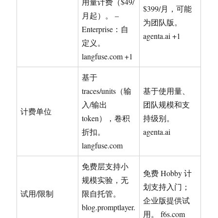
用量计费（$49/
$399/月，可能
月起）。 –
为团队版。
Enterprise：自
agenta.ai +1
定义。
langfuse.com +1
基于
traces/units（输
基于使用量、
入/输出
团队规模和支
计费单位
token），卷积
持级别。
折扣。
agenta.ai
langfuse.com
免费层支持小
免费 Hobby 计
规模实验，无
划支持入门；
试用/限制
限自托管。
企业版提供试
blog.promptlayer.
用。 f6s.com