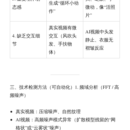
生成“循环小动
态感
微动，像“活照
作”
片”
真实视频有微
AI视频中头发
4. 缺乏交互细
交互（风吹头
静止、衣服无
节
发、手扶物
褶皱反应
体）
三、技术检测方法（可自动化）1. 频域分析（FFT / 高
频噪声）
真实视频：压缩噪声、自然纹理
AI视频：高频噪声模式异常（扩散模型残留的“网
格状”或“云雾状”噪声）