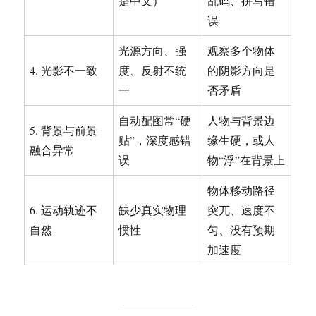
是中文）
乱码、拼写错
误
光源方向、强
观察多个物体
4. 光影不一致
度、反射不统
的阴影方向是
一
否矛盾
自动配图常“硬
人物与背景边
5. 背景与前景
贴”，深度感错
缘生硬，或人
融合异常
误
物“浮”在背景上
物体移动路径
6. 运动轨迹不
缺少真实物理
突兀、速度不
自然
惯性
匀、没有预期
加速度