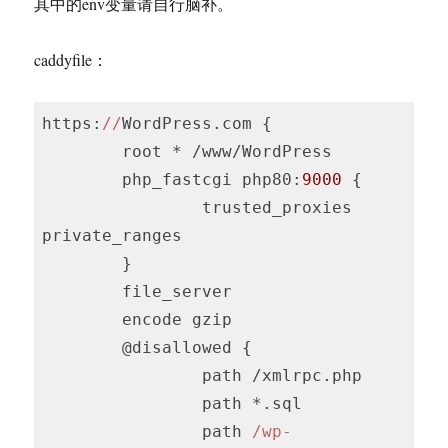
其中的env变量请自行脑补。
caddyfile：
https:
//
WordPress.com {

        root * /www/WordPress

        php_fastcgi php80:
9000
 {

                trusted_proxies 
private_ranges

        }

        file_server

        encode gzip

        @disallowed {

                path /xmlrpc.php

                path *.sql

                path 
/wp-