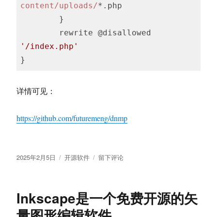
content/uploads/
*.php

        }

        rewrite @disallowed 
'/index.php'
}
详情可见：
https://github.com/futuremeng/dnmp
发
分
于
2025年2月5日
开源软件
留下评论
布
类
用
于
Caddy
部
Inkscape是一个免费开源的矢
署
wordpress
量图形编辑软件