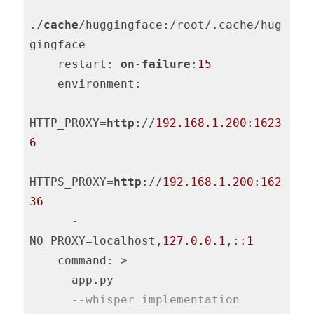
      - 
./
cache
/huggingface:/root/.cache/hug
gingface

    restart: 
on
-
failure
:
15
    environment:

      - 
HTTP_PROXY=
http
://
192.168
.1
.200
:
1623
6
      - 
HTTPS_PROXY=
http
://
192.168
.1
.200
:
162
36
      - 
NO_PROXY=localhost,
127.0
.0
.1
,::
1
    command: >

      app.py

--whisper_implementation 