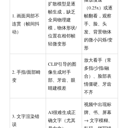
扩散模型是逐
（0.25x）或逐
帧生成，缺乏
1. 画面局部不
帧翻看，观察
全局物理建
连贯（帧间抖
手、脸、头
模，物体形状/
动）
发、背景物体
位置在相邻帧
的微小闪烁/变
轻微变形
形
放大看手（常
CLIP引导的图
多指/少指/融
2. 手指/面部畸
像生成对手
合）、脸部表
变
部、牙齿、眼
情僵硬、牙齿
睛建模差
不齐
视频中出现标
AI很难生成正
牌、书、屏幕
3. 文字渲染错
确文字（尤其
→ 文字模糊、
误