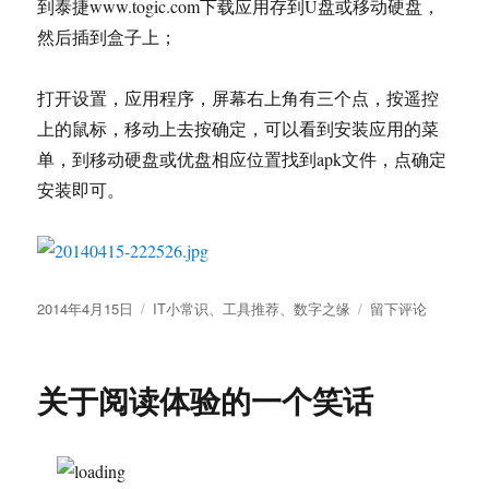
到泰捷www.togic.com下载应用存到U盘或移动硬盘，
的
然后插到盒子上；
矢
量
图
打开设置，应用程序，屏幕右上角有三个点，按遥控
形
上的鼠标，移动上去按确定，可以看到安装应用的菜
编
辑
单，到移动硬盘或优盘相应位置找到apk文件，点确定
软
安装即可。
件
发
分
于
2014年4月15日
IT小常识
、
工具推荐
、
数字之缘
留下评论
布
类
创
于
维
VT-
关于阅读体验的一个笑话
E03
安
装
泰