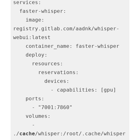
services:

  faster-whisper:

    image: 
registry.gitlab.com/aadnk/whisper-
webui:latest

    container_name: faster-whisper

    deploy:

      resources:

        reservations:

          devices:

            - capabilities: [gpu]

    ports:

      - "7001:7860"

    volumes:

      - 
./
cache
/whisper:/root/.cache/whisper
