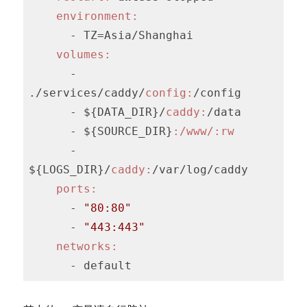
environment:
      - TZ=Asia/Shanghai

volumes:
      - 
./services/caddy/
config:
/config

      - ${DATA_DIR}/
caddy:
/data

      - ${SOURCE_DIR}
:/www/
:rw
      - 
${LOGS_DIR}/
caddy:
/var/log/caddy

ports:
      - 
"80:80"
      - 
"443:443"
networks:
      - default