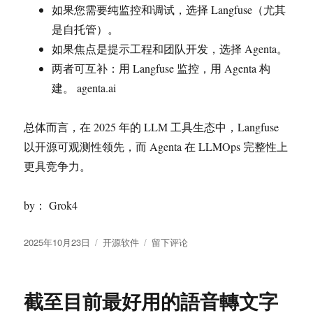
如果您需要纯监控和调试，选择 Langfuse（尤其
是自托管）。
如果焦点是提示工程和团队开发，选择 Agenta。
两者可互补：用 Langfuse 监控，用 Agenta 构
建。 agenta.ai
总体而言，在 2025 年的 LLM 工具生态中，Langfuse
以开源可观测性领先，而 Agenta 在 LLMOps 完整性上
更具竞争力。
by： Grok4
发
分
于
2025年10月23日
开源软件
留下评论
布
类
Langfuse
于
与
Agenta
截至目前最好用的語音轉文字
的