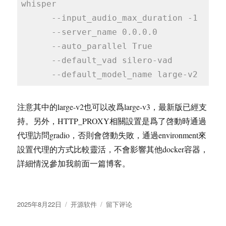
whisper
--input_audio_max_duration -1
--server_name 0.0.0.0
--auto_parallel True
--default_vad silero-vad
--default_model_name large-v2
注意其中的large-v2也可以改爲large-v3，最新版已經支
持。另外，HTTP_PROXY相關設置是爲了啓動時通過
代理訪問gradio，否則會啓動失敗，通過environment來
設置代理的方式比較靈活，不會影響其他docker容器，
詳細情況參加我前面一篇博客。
发
分
于
2025年8月22日
开源软件
留下评论
布
类
截
于
至