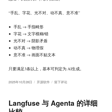
“手乱、字花、光不对、动不真、意不准”
手乱 → 手指畸形
字花 → 文字模糊/错
光不对 → 阴影矛盾
动不真 → 物理假
意不准 → 画面不贴文本
只要满足3条以上，基本可判定为 AI生成。
发
分
于
2025年10月28日
开源软件
留下评论
布
类
如
于
何
识
Langfuse 与 Agenta 的详细
别
ai
比较