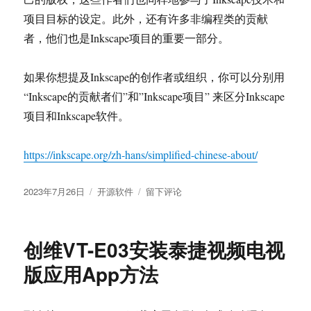
项目目标的设定。此外，还有许多非编程类的贡献
者，他们也是Inkscape项目的重要一部分。
如果你想提及Inkscape的创作者或组织，你可以分别用
“Inkscape的贡献者们”和”Inkscape项目” 来区分Inkscape
项目和Inkscape软件。
https://inkscape.org/zh-hans/simplified-chinese-about/
发
分
于
2023年7月26日
开源软件
留下评论
布
类
Inkscape
于
是
一
创维VT-E03安装泰捷视频电视
个
免
版应用App方法
费
开
源