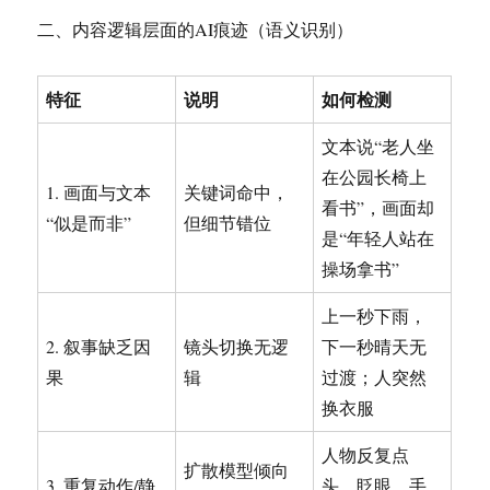
二、内容逻辑层面的AI痕迹（语义识别）
特征
说明
如何检测
文本说“老人坐
在公园长椅上
1. 画面与文本
关键词命中，
看书”，画面却
“似是而非”
但细节错位
是“年轻人站在
操场拿书”
上一秒下雨，
2. 叙事缺乏因
镜头切换无逻
下一秒晴天无
果
辑
过渡；人突然
换衣服
人物反复点
扩散模型倾向
3. 重复动作/静
头、眨眼、手