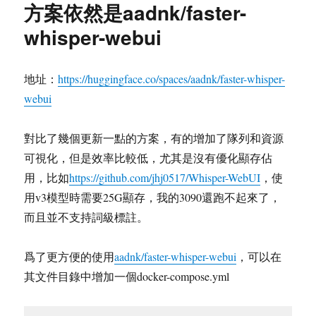
详
方案依然是aadnk/faster-
细
whisper-webui
比
较
地址：
https://huggingface.co/spaces/aadnk/faster-whisper-
webui
對比了幾個更新一點的方案，有的增加了隊列和資源
可視化，但是效率比較低，尤其是沒有優化顯存佔
用，比如
https://github.com/jhj0517/Whisper-WebUI
，使
用v3模型時需要25G顯存，我的3090還跑不起來了，
而且並不支持詞級標註。
爲了更方便的使用
aadnk/faster-whisper-webui
，可以在
其文件目錄中增加一個docker-compose.yml