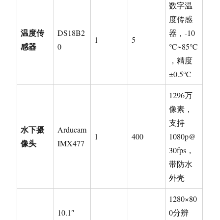
数字温
度传感
温度传
DS18B2
器，-10
1
5
感器
0
℃~85℃
，精度
±0.5℃
1296万
像素，
支持
水下摄
Arducam
1
400
1080p@
像头
IMX477
30fps，
带防水
外壳
1280×80
10.1″
0分辨