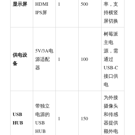
显示屏
HDMI
1
500
率，支
IPS屏
持横竖
屏切换
树莓派
主电
5V/3A电
源，需
供电设
源适配
1
100
通过
备
器
USB-C
接口供
电
为外接
带独立
摄像头
USB
电源的
和传感
1
150
HUB
USB
器提供
HUB
额外电