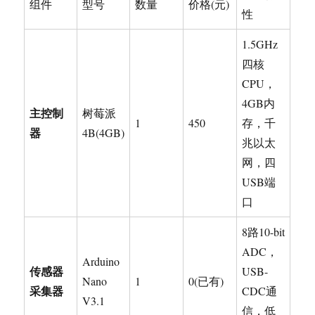
组件
型号
数量
价格(元)
性
1.5GHz
四核
CPU，
4GB内
主控制
树莓派
1
450
存，千
器
4B(4GB)
兆以太
网，四
USB端
口
8路10-bit
ADC，
Arduino
传感器
USB-
Nano
1
0(已有)
采集器
CDC通
V3.1
信，低