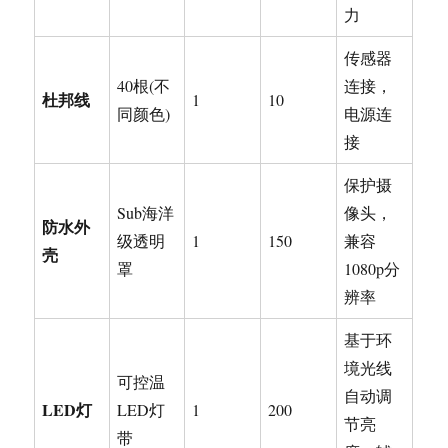
力
传感器
40根(不
连接，
杜邦线
1
10
同颜色)
电源连
接
保护摄
Sub海洋
像头，
防水外
级透明
1
150
兼容
壳
罩
1080p分
辨率
基于环
境光线
可控温
自动调
LED
灯
LED灯
1
200
节亮
带