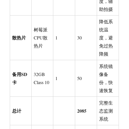
度，辅
助拍摄
降低系
树莓派
统温
散热片
CPU散
1
30
度，避
热片
免过热
降频
系统镜
备用SD
32GB
像备
1
50
卡
Class 10
份，快
速恢复
完整生
总计
2085
态监测
系统