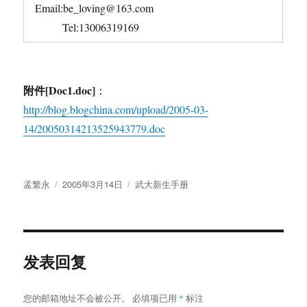
Email:be_loving@163.com
Tel:13006319169
附件[Doc1.doc]
：
http://blog.blogchina.com/upload/2005-03-
14/20050314213525943779.doc
作
发
分
孟繁永
2005年3月14日
武大新生手册
者
布
类
于
发表回复
您的邮箱地址不会被公开。
必填项已用
*
标注