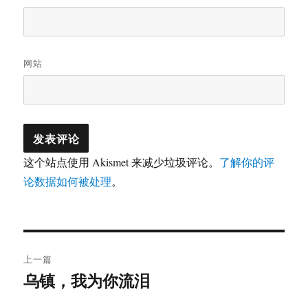
网站
这个站点使用 Akismet 来减少垃圾评论。
了解你的评
论数据如何被处理
。
文
上一篇
章
乌镇，我为你流泪
上
篇
导