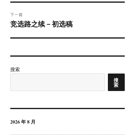
文
航
章：
下一篇
竞选路之续－初选稿
下
篇
文
章：
搜索
搜
索
2026 年 8 月