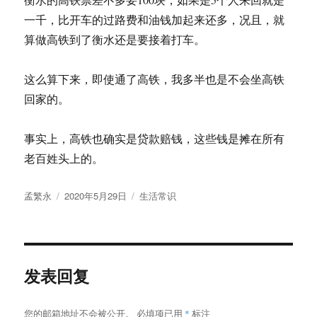
一千，比开车的过路费和油钱加起来还多，况且，就
算做高铁到了衡水还是要接着打车。
这么算下来，即使通了高铁，我多半也是不会坐高铁
回家的。
事实上，高铁也确实是贷款赔钱，这些钱是摊在所有
老百姓头上的。
作
发
分
孟繁永
2020年5月29日
生活常识
者
布
类
于
发表回复
您的邮箱地址不会被公开。
必填项已用
*
标注