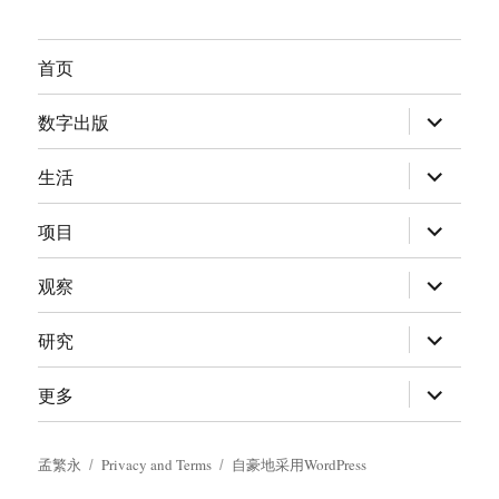
首页
展
数字出版
开
子
菜
展
生活
单
开
子
菜
展
项目
单
开
子
菜
展
观察
单
开
子
菜
展
研究
单
开
子
菜
展
更多
单
开
子
菜
单
孟繁永
Privacy and Terms
自豪地采用WordPress