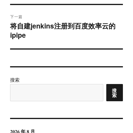
导
文
航
章：
下一篇
将自建jenkins注册到百度效率云的
下
ipipe
篇
文
章：
搜索
搜
索
2026 年 8 月