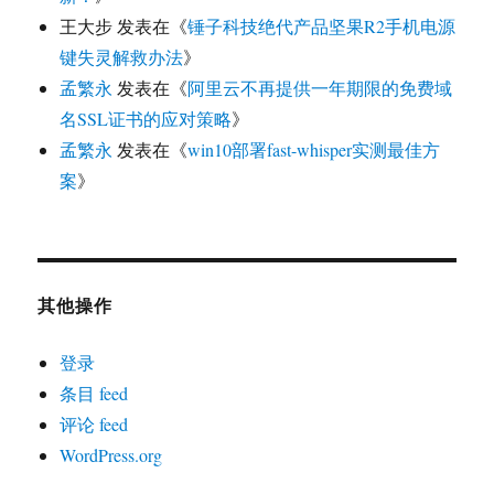
王大步
发表在《
锤子科技绝代产品坚果R2手机电源
键失灵解救办法
》
孟繁永
发表在《
阿里云不再提供一年期限的免费域
名SSL证书的应对策略
》
孟繁永
发表在《
win10部署fast-whisper实测最佳方
案
》
其他操作
登录
条目 feed
评论 feed
WordPress.org