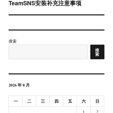
TeamSNS安装补充注意事项
下
篇
文
章：
搜索
搜
索
2026 年 8 月
一
二
三
四
五
六
日
1
2