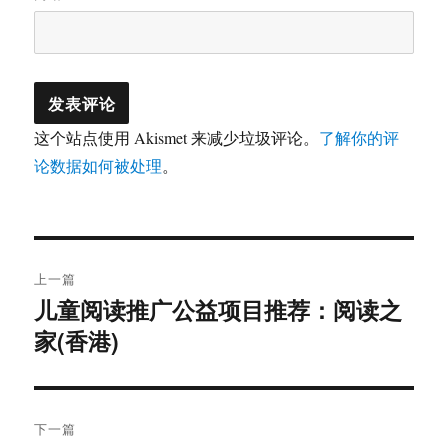
这个站点使用 Akismet 来减少垃圾评论。
了解你的评
论数据如何被处理
。
文
上一篇
章
儿童阅读推广公益项目推荐：阅读之
上
家(香港)
篇
导
文
航
章：
下一篇