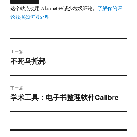
这个站点使用 Akismet 来减少垃圾评论。
了解你的评
论数据如何被处理
。
文
上一篇
章
不死乌托邦
上
篇
导
文
航
章：
下一篇
学术工具：电子书整理软件Calibre
下
篇
文
章：