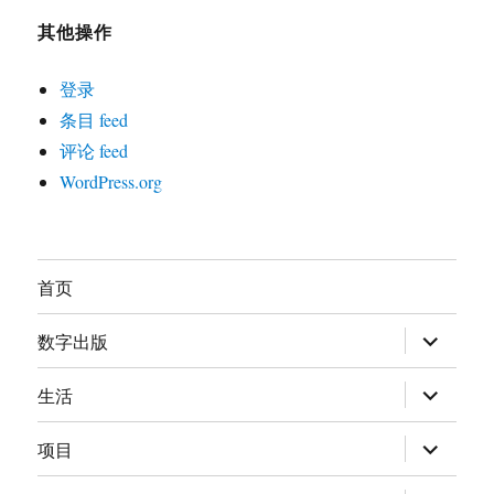
其他操作
登录
条目 feed
评论 feed
WordPress.org
首页
展
数字出版
开
子
菜
展
生活
单
开
子
菜
展
项目
单
开
子