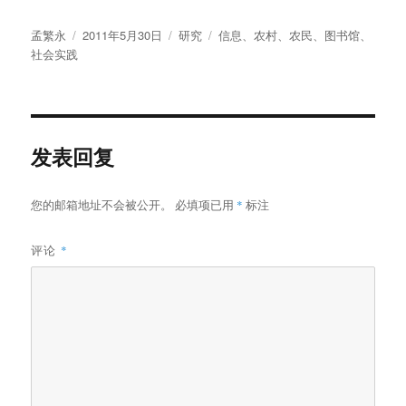
作
发
分
标
孟繁永
2011年5月30日
研究
信息
、
农村
、
农民
、
图书馆
、
者
布
类
签
社会实践
于
发表回复
您的邮箱地址不会被公开。
必填项已用
*
标注
评论
*