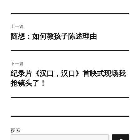
文
上一篇
章
随想：如何教孩子陈述理由
上
篇
导
文
航
章：
下一篇
纪录片《汉口，汉口》首映式现场我
下
抢镜头了！
篇
文
章：
搜索