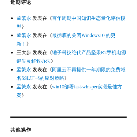
近期评论
孟繁永
发表在《
百年周期中国知识生态量化评估模
型
》
孟繁永
发表在《
最彻底的关闭Windows10 的更
新！
》
王大步
发表在《
锤子科技绝代产品坚果R2手机电源
键失灵解救办法
》
孟繁永
发表在《
阿里云不再提供一年期限的免费域
名SSL证书的应对策略
》
孟繁永
发表在《
win10部署fast-whisper实测最佳方
案
》
其他操作