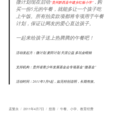
微计划现在启动
购
“
贵州黔西县
中
建乡红板小学
”
，
买一份5元的午餐，就能多让一个孩子吃
上午饭。所有拍卖款项都将专项用于午餐
计划，保证让网友的爱心直达孩子。
一起来给孩子送上热腾腾的午餐吧！
活动发起方
：微计划 麦田计划 天涯公益 多玩金蜡烛
支持机构：贵州省青少年发展基金会专项基金“微基金”
活动时间
：2011年3月9起，如无特别说明，长期有效。
作
发
分
标
孟繁永
2011年4月7日
慈善
午餐
、
小学
、
教育经费
者
布
类
签