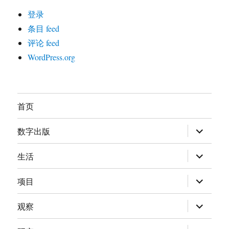
登录
条目 feed
评论 feed
WordPress.org
首页
展
数字出版
开
子
菜
展
生活
单
开
子
菜
展
项目
单
开
子
菜
展
观察
单
开
子
菜
展