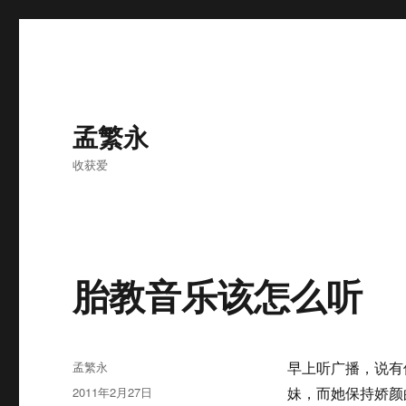
孟繁永
收获爱
胎教音乐该怎么听
作
孟繁永
早上听广播，说有
者
发
2011年2月27日
妹，而她保持娇颜