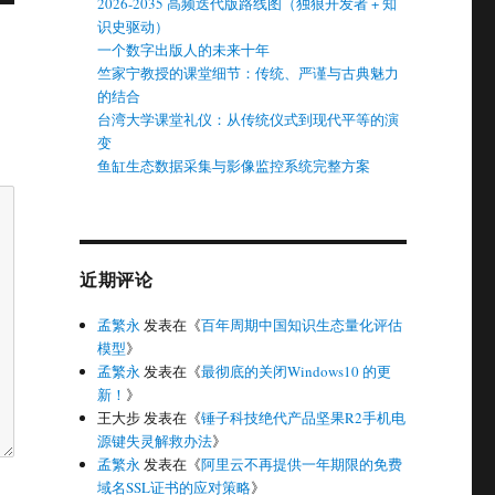
2026-2035 高频迭代版路线图（独狼开发者 + 知
识史驱动）
一个数字出版人的未来十年
竺家宁教授的课堂细节：传统、严谨与古典魅力
的结合
台湾大学课堂礼仪：从传统仪式到现代平等的演
变
鱼缸生态数据采集与影像监控系统完整方案
近期评论
孟繁永
发表在《
百年周期中国知识生态量化评估
模型
》
孟繁永
发表在《
最彻底的关闭Windows10 的更
新！
》
王大步
发表在《
锤子科技绝代产品坚果R2手机电
源键失灵解救办法
》
孟繁永
发表在《
阿里云不再提供一年期限的免费
域名SSL证书的应对策略
》