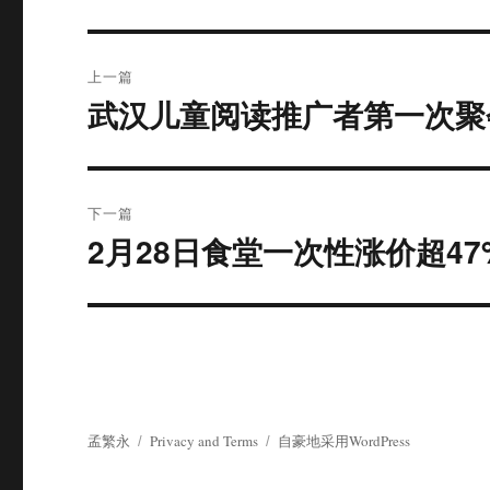
文
上一篇
章
武汉儿童阅读推广者第一次聚
上
篇
导
文
航
章：
下一篇
2月28日食堂一次性涨价超47
下
篇
文
章：
孟繁永
Privacy and Terms
自豪地采用WordPress