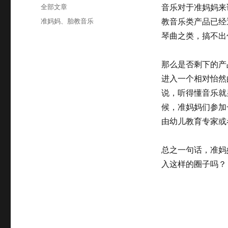
布
分
全部文章
音乐对于准妈妈来
于
类
标
准妈妈
、
胎教音乐
教音乐类产品已经
签
琴曲之类，搞不出
那么是否剩下的产
进入一个相对怡然
说，听得懂音乐就
候，准妈妈们参加
由幼儿教育专家或
总之一句话，准妈
入这样的圈子吗？