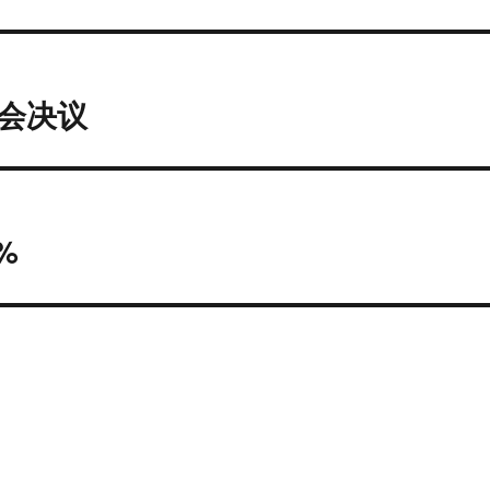
会决议
%