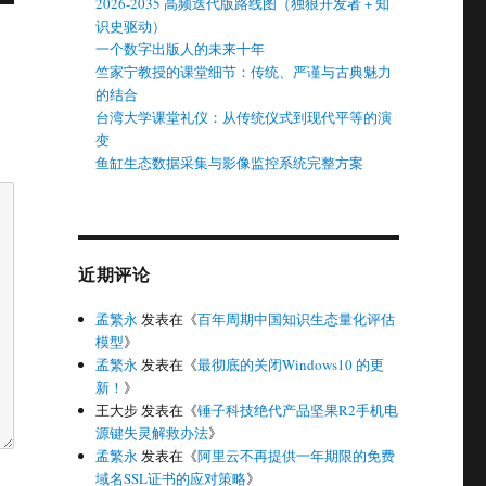
2026-2035 高频迭代版路线图（独狼开发者 + 知
识史驱动）
一个数字出版人的未来十年
竺家宁教授的课堂细节：传统、严谨与古典魅力
的结合
台湾大学课堂礼仪：从传统仪式到现代平等的演
变
鱼缸生态数据采集与影像监控系统完整方案
近期评论
孟繁永
发表在《
百年周期中国知识生态量化评估
模型
》
孟繁永
发表在《
最彻底的关闭Windows10 的更
新！
》
王大步
发表在《
锤子科技绝代产品坚果R2手机电
源键失灵解救办法
》
孟繁永
发表在《
阿里云不再提供一年期限的免费
域名SSL证书的应对策略
》