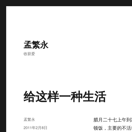
孟繁永
收获爱
给这样一种生活
作
孟繁永
腊月二十七上午到
者
发
2011年2月8日
顿饭，主要的不活