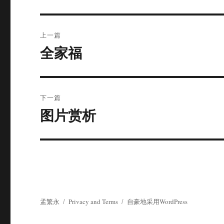
文
上一篇
章
全家福
上
篇
导
文
航
章：
下一篇
图片赏析
下
篇
文
章：
孟繁永
Privacy and Terms
自豪地采用WordPress