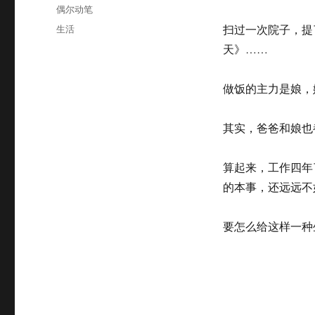
布
分
偶尔动笔
于
类
标
生活
扫过一次院子，提
签
天》……
做饭的主力是娘，
其实，爸爸和娘也
算起来，工作四年
的本事，还远远不
要怎么给这样一种