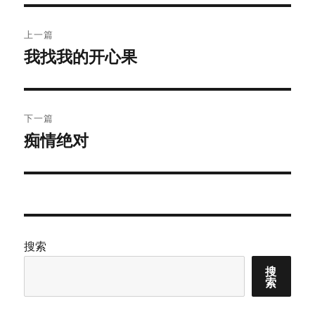
文
上一篇
章
我找我的开心果
上
篇
导
文
航
章：
下一篇
痴情绝对
下
篇
文
章：
搜索
搜
索