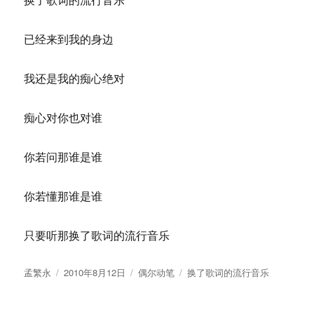
已经来到我的身边
我还是我的痴心绝对
痴心对你也对谁
你若问那谁是谁
你若懂那谁是谁
只要听那换了歌词的流行音乐
作
发
分
标
孟繁永
2010年8月12日
偶尔动笔
换了歌词的流行音乐
者
布
类
签
于