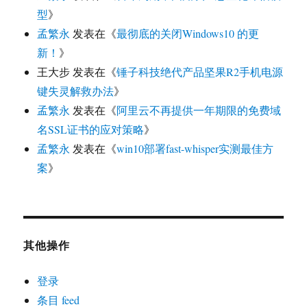
型
》
孟繁永
发表在《
最彻底的关闭Windows10 的更
新！
》
王大步
发表在《
锤子科技绝代产品坚果R2手机电源
键失灵解救办法
》
孟繁永
发表在《
阿里云不再提供一年期限的免费域
名SSL证书的应对策略
》
孟繁永
发表在《
win10部署fast-whisper实测最佳方
案
》
其他操作
登录
条目 feed