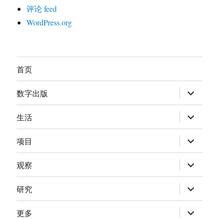
评论 feed
WordPress.org
首页
展
数字出版
开
子
菜
展
生活
单
开
子
菜
展
项目
单
开
子
菜
展
观察
单
开
子
菜
展
研究
单
开
子
菜
展
更多
单
开