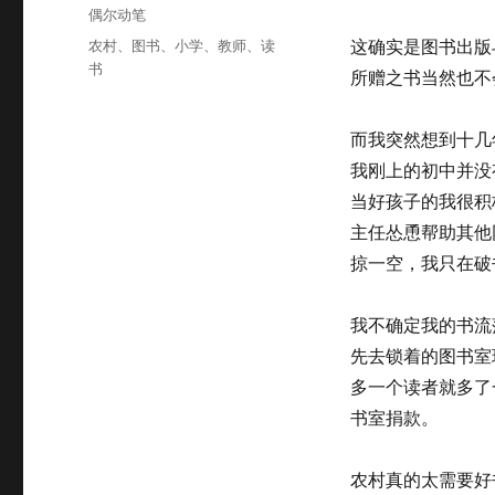
布
分
偶尔动笔
于
类
标
农村
、
图书
、
小学
、
教师
、
读
这确实是图书出版
签
书
所赠之书当然也不
而我突然想到十几
我刚上的初中并没
当好孩子的我很积
主任怂恿帮助其他
掠一空，我只在破
我不确定我的书流
先去锁着的图书室
多一个读者就多了
书室捐款。
农村真的太需要好