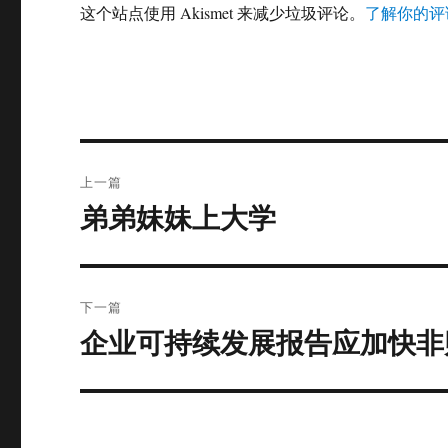
这个站点使用 Akismet 来减少垃圾评论。
了解你的评
文
上一篇
章
弟弟妹妹上大学
上
篇
导
文
航
章：
下一篇
企业可持续发展报告应加快非
下
篇
文
章：