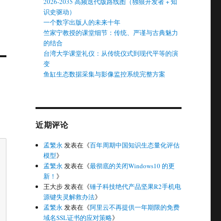
2026-2035 高频迭代版路线图（独狼开发者 + 知
识史驱动）
一个数字出版人的未来十年
竺家宁教授的课堂细节：传统、严谨与古典魅力
的结合
台湾大学课堂礼仪：从传统仪式到现代平等的演
变
鱼缸生态数据采集与影像监控系统完整方案
近期评论
孟繁永
发表在《
百年周期中国知识生态量化评估
模型
》
孟繁永
发表在《
最彻底的关闭Windows10 的更
新！
》
王大步
发表在《
锤子科技绝代产品坚果R2手机电
源键失灵解救办法
》
孟繁永
发表在《
阿里云不再提供一年期限的免费
域名SSL证书的应对策略
》