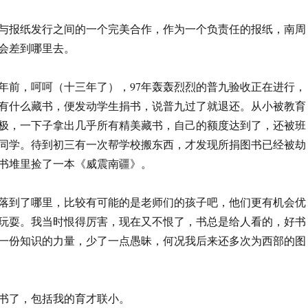
与报纸发行之间的一个完美合作，作为一个负责任的报纸，南周
会差到哪里去。
年前，呵呵（十三年了），97年轰轰烈烈的普九验收正在进行，
有什么藏书，便发动学生捐书，说普九过了就退还。从小被教育
极，一下子拿出几乎所有精美藏书，自己的额度达到了，还被班
同学。待到初三有一次帮学校搬东西，才发现所捐图书已经被劫
书堆里捡了一本《威震南疆》。
落到了哪里，比较有可能的是老师们的孩子吧，他们更有机会优
玩耍。我当时恨得厉害，现在又不恨了，书总是给人看的，好书
一份知识的力量，少了一点愚昧，何况我后来还多次为西部的图
书了，包括我的育才联小。