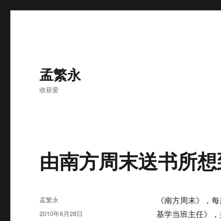
孟繁永
收获爱
由南方周末送书所想
作
孟繁永
《南方周末》，每
者
发
2010年6月28日
基学当班主任》，