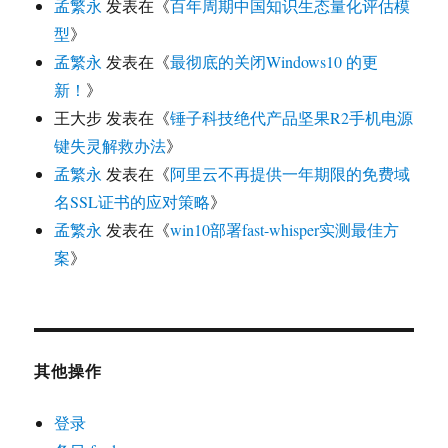
孟繁永
发表在《
百年周期中国知识生态量化评估模
型
》
孟繁永
发表在《
最彻底的关闭Windows10 的更
新！
》
王大步
发表在《
锤子科技绝代产品坚果R2手机电源
键失灵解救办法
》
孟繁永
发表在《
阿里云不再提供一年期限的免费域
名SSL证书的应对策略
》
孟繁永
发表在《
win10部署fast-whisper实测最佳方
案
》
其他操作
登录