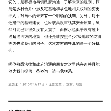
切的，是积极地与镇政府沟通，了解未来的规划，搞
清楚乡村合并中涉及宅基地和承包地相关权利的变更
细则，对自己的未来有一个明确的预期。另外，对于
迁建中的基础建设，也应该高度重视其安全质量，虽
然河北已经很久没有大震了，而衡水也似乎没有碰上
过超过四级的地震，但还是请按照至少7级地震的防御
等级去建我们的房子。这次农村调整真的是一个好机
会。
哪位熟悉法律和政府沟通的朋友对这里感兴趣并且能
够为我们提供一些咨询，请与我联系。
作
发
分
标
孟繁永
2010年4月17日
全部文章
农村
、
地震
者
布
类
签
于