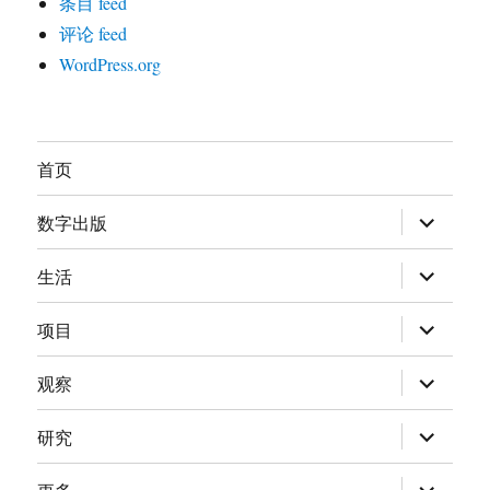
条目 feed
评论 feed
WordPress.org
首页
展
数字出版
开
子
菜
展
生活
单
开
子
菜
展
项目
单
开
子
菜
展
观察
单
开
子
菜
展
研究
单
开
子
菜
展