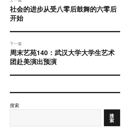
章
社会的进步从受八零后鼓舞的六零后
上
开始
篇
导
文
航
章：
下一篇
周末艺苑140：武汉大学大学生艺术
下
团赴美演出预演
篇
文
章：
搜索
搜
索