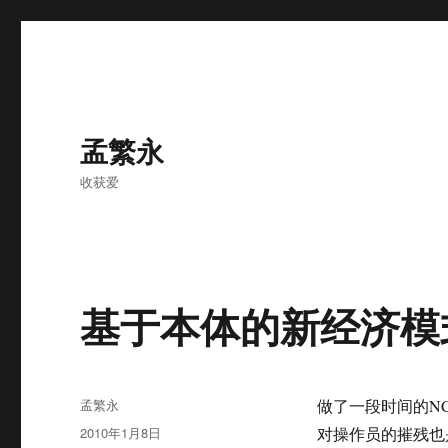
孟繁永
收获爱
基于本体的新经济模
作
孟繁永
做了一段时间的N
者
发
2010年1月8日
对操作员的摧残也