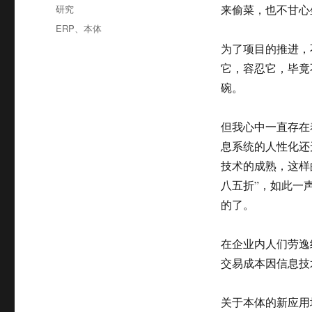
布
分
研究
来偷菜，也不甘心
于
类
标
ERP
、
本体
签
为了项目的推进，
它，容忍它，毕竟
碗。
但我心中一直存在
息系统的人性化还
技术的成熟，这样
八五折”，如此一
的了。
在企业内人们劳逸
交易成本因信息技
关于本体的新应用