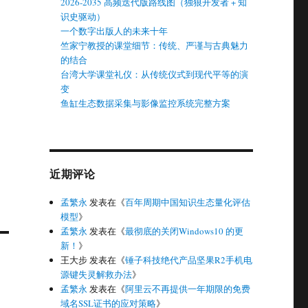
2026-2035 高频迭代版路线图（独狼开发者 + 知
识史驱动）
一个数字出版人的未来十年
竺家宁教授的课堂细节：传统、严谨与古典魅力
的结合
台湾大学课堂礼仪：从传统仪式到现代平等的演
变
鱼缸生态数据采集与影像监控系统完整方案
近期评论
孟繁永
发表在《
百年周期中国知识生态量化评估
模型
》
孟繁永
发表在《
最彻底的关闭Windows10 的更
新！
》
王大步
发表在《
锤子科技绝代产品坚果R2手机电
源键失灵解救办法
》
孟繁永
发表在《
阿里云不再提供一年期限的免费
域名SSL证书的应对策略
》