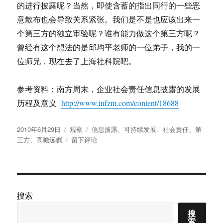
的进行披露呢？当然，即使含蓄的指出同行的一些恶
意散布也会导致关系紧张。我们是不是也应该出来一
个第三方的独立审验呢？谁有能力做这个第三方呢？
曾经有这个想法的是邱均平老师的一位弟子，我的一
位师兄，现在去了上海社科院吧。
参考资料：南方周末，企业社会责任信息披露的发展
历程及意义
http://www.infzm.com/content/18688
发
分
标
2010年6月29日
观察
信息披露
、
可持续发展
、
社会责任
、
第
布
类
于
签
三方
、
高瞻远瞩
留下评论
于
企
业
可
持
续
搜索
发
搜
展
索
报