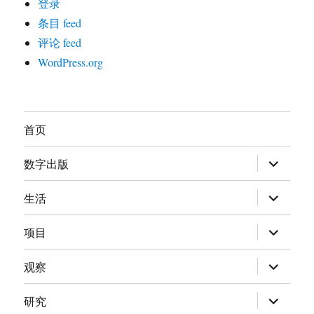
登录
条目 feed
评论 feed
WordPress.org
首页
展
数字出版
开
子
菜
展
生活
单
开
子
菜
展
项目
单
开
子
菜
展
观察
单
开
子
菜
展
研究
单
开