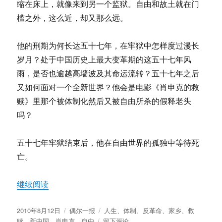
缩在床上，就像来到另一个监狱。自由和故土就在门
槛之外，这么近，却又那么远。
他的刑期为何长达五十七年，在牢狱中怎样度过漫长
岁月？处于中国历史上最大变革期的这五十七年风
雨，是否也逾越高墙波及其命运流转？五十七年之后
又如何面对一个全新世界？他会是电影《肖申克的救
赎》里那个被体制化然后又被自由所杀的假释老头
吗？
五十七年牢狱结束后，他在自由世界的孤独中等待死
亡。
“他在自由世界的孤独中等待死亡”
继续阅读
发
分
标
2010年8月12日
偶尔一报
人生
、
体制
、
反革命
、
家乡
、
救
布
类
于
签
赎
、
新中国
、
肖申克
、
自由
留下评论