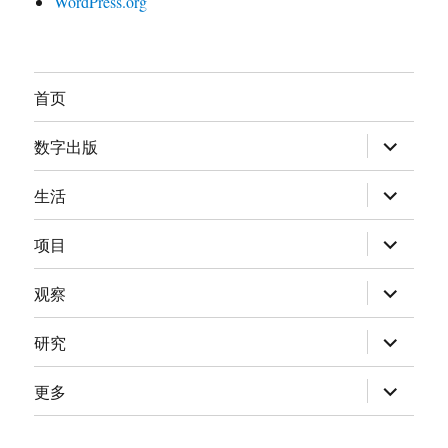
WordPress.org
首页
展
数字出版
开
子
菜
展
生活
单
开
子
菜
展
项目
单
开
子
菜
展
观察
单
开
子
菜
展
研究
单
开
子
菜
展
更多
单
开
子
菜