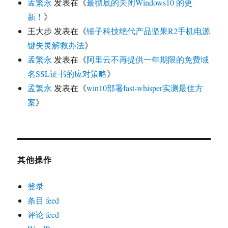
孟繁永
发表在《
最彻底的关闭Windows10 的更
新！
》
王大步
发表在《
锤子科技绝代产品坚果R2手机电源
键失灵解救办法
》
孟繁永
发表在《
阿里云不再提供一年期限的免费域
名SSL证书的应对策略
》
孟繁永
发表在《
win10部署fast-whisper实测最佳方
案
》
其他操作
登录
条目 feed
评论 feed