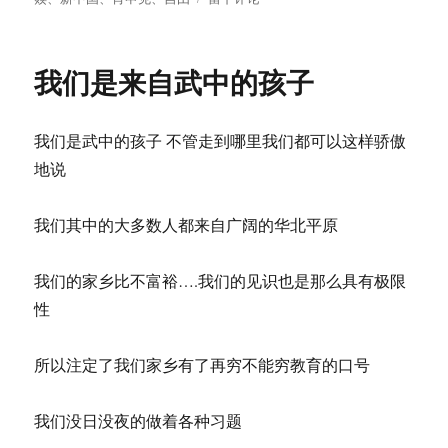
于
他
在
自
我们是来自武中的孩子
由
世
界
我们是武中的孩子 不管走到哪里我们都可以这样骄傲
的
孤
地说
独
中
我们其中的大多数人都来自广阔的华北平原
等
待
死
我们的家乡比不富裕….我们的见识也是那么具有极限
亡
性
所以注定了我们家乡有了再穷不能穷教育的口号
我们没日没夜的做着各种习题