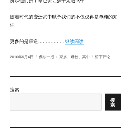
所以他们拼了命也要让孩子走进武中
随着时代的变迁武中赋予我们的不仅仅再是单纯的知
识
“我们是来自武中的孩子
更多的是叛逆……………..
继续阅读
发
分
标
于
2010年6月4日
偶尔一报
家乡
、
母校
、
高中
留下评论
布
类
签
我
于
们
是
来
自
搜索
武
搜
中
索
的
孩
子