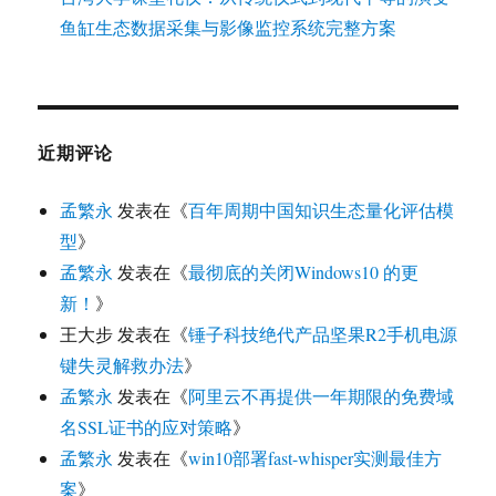
鱼缸生态数据采集与影像监控系统完整方案
近期评论
孟繁永
发表在《
百年周期中国知识生态量化评估模
型
》
孟繁永
发表在《
最彻底的关闭Windows10 的更
新！
》
王大步
发表在《
锤子科技绝代产品坚果R2手机电源
键失灵解救办法
》
孟繁永
发表在《
阿里云不再提供一年期限的免费域
名SSL证书的应对策略
》
孟繁永
发表在《
win10部署fast-whisper实测最佳方
案
》