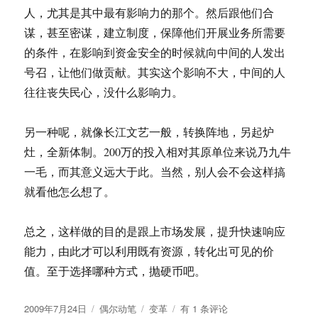
人，尤其是其中最有影响力的那个。然后跟他们合
谋，甚至密谋，建立制度，保障他们开展业务所需要
的条件，在影响到资金安全的时候就向中间的人发出
号召，让他们做贡献。其实这个影响不大，中间的人
往往丧失民心，没什么影响力。
另一种呢，就像长江文艺一般，转换阵地，另起炉
灶，全新体制。200万的投入相对其原单位来说乃九牛
一毛，而其意义远大于此。当然，别人会不会这样搞
就看他怎么想了。
总之，这样做的目的是跟上市场发展，提升快速响应
能力，由此才可以利用既有资源，转化出可见的价
值。至于选择哪种方式，抛硬币吧。
发
分
标
变
2009年7月24日
偶尔动笔
变革
有 1 条评论