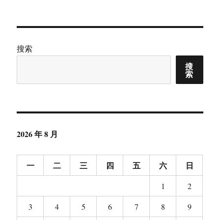
布
类
签
革
于
的
两
种
方
搜索
式
搜
如
索
何
选
择
2026 年 8 月
一
二
三
四
五
六
日
1
2
3
4
5
6
7
8
9